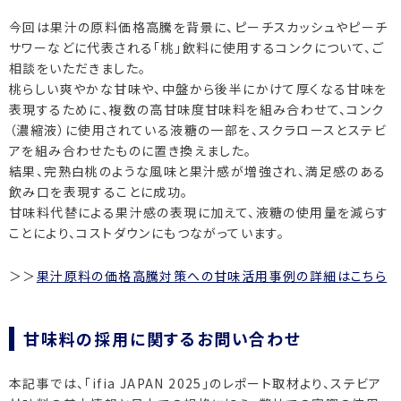
今回は果汁の原料価格高騰を背景に、ピーチスカッシュやピーチ
サワーなどに代表される「桃」飲料に使用するコンクについて、ご
相談をいただきました。
桃らしい爽やかな甘味や、中盤から後半にかけて厚くなる甘味を
表現するために、複数の高甘味度甘味料を組み合わせて、コンク
（濃縮液）に使用されている液糖の一部を、スクラロースとステビ
アを組み合わせたものに置き換えました。
結果、完熟白桃のような風味と果汁感が増強され、満足感のある
飲み口を表現することに成功。
甘味料代替による果汁感の表現に加えて、液糖の使用量を減らす
ことにより、コストダウンにもつながっています。
＞＞
果汁原料の価格高騰対策への甘味活用事例の詳細はこちら
甘味料の採用に関するお問い合わせ
本記事では、「ifia JAPAN 2025」のレポート取材より、ステビア