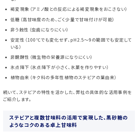
褐変現象（アミノ酸との反応による褐変現象をおこさない）
低糖（高甘味度のため、ごく少量で甘味付けが可能）
非う蝕性（虫歯になりにくい）
安定性（100℃でも変化せず、pH2.5～9の範囲でも安定して
いる）
非醗酵性（微生物の栄養源になりにくい）
氷点降下（氷点降下が小さく、氷菓を作りやすい）
植物由来（キク科の多年性植物のステビアの葉由来）
続いて、ステビアの特性を活かした、弊社の具体的な活用事例を
ご紹介します。
ステビアと複数甘味料の活用で実現した、黒砂糖の
ようなコクのある卓上甘味料