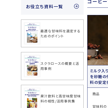
コーヒー
お役立ち資料一覧
最適な甘味料を選定する
ためのポイント
スクラロースの概要と活
用事例
ミルク入
を砂糖の
料の安定
商品
果汁飲料と高甘味度甘味
料の相性/活用事例集
甘味料の